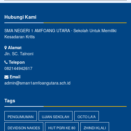
Hubungi Kami
SMA NEGERI 1 AMFOANG UTARA ⋅ Sekolah Untuk Memiliki
Kesadaran Kritis
Alamat
Jln. SC. Talnoni
Telepon
082144942617
Email
admin@sman1amfoangutara.sch.id
Tags
PENGUMUMAN
UJIAN SEKOLAH
OCTO LA'A
DEVIDSON NAIOES
HUT PGRI KE 80
ZHINDI KLALI